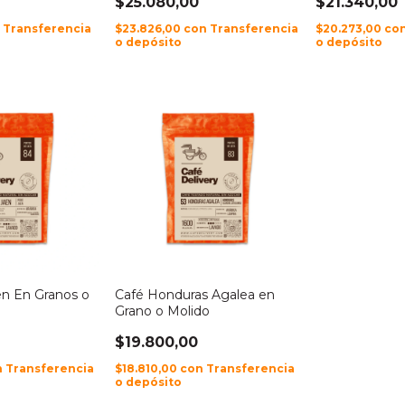
$25.080,00
$21.340,00
n
Transferencia
$23.826,00
con
Transferencia
$20.273,00
co
o depósito
o depósito
en En Granos o
Café Honduras Agalea en
Grano o Molido
$19.800,00
n
Transferencia
$18.810,00
con
Transferencia
o depósito