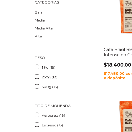
CATEGORÍAS
Baja
Media
Media Alta
Alta
Café Brasil B
Intenso en G
PESO
$18.400,00
1 Kg (18)
$17.480,00
co
250g (18)
o depósito
500g (18)
TIPO DE MOLIENDA
Aeropress (18)
Espresso (18)