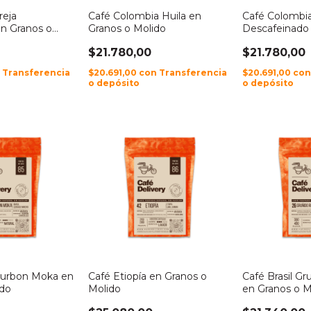
reja
Café Colombia Huila en
Café Colombia
n Granos o
Granos o Molido
Descafeinado
Molido
$21.780,00
$21.780,00
n
Transferencia
$20.691,00
con
Transferencia
$20.691,00
co
o depósito
o depósito
Bourbon Moka en
Café Etiopía en Granos o
Café Brasil G
ido
Molido
en Granos o M