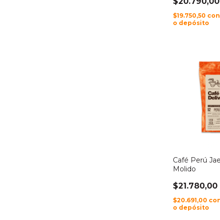
$20.790,00
$19.750,50
co
o depósito
Café Perú Ja
Molido
$21.780,00
$20.691,00
co
o depósito