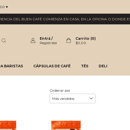
00 ♥
IA DEL BUEN CAFÉ COMIENZA EN CASA, EN LA OFICINA O DONDE ESTÉS.
Entrá
/
Carrito
(
0
)
Registráte
$0,00
A BARISTAS
CÁPSULAS DE CAFÉ
TÉS
DELI
Ordenar por