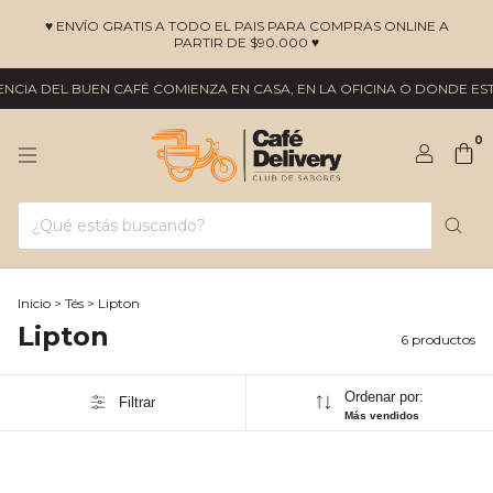
♥ ENVÍO GRATIS A TODO EL PAIS PARA COMPRAS ONLINE A
PARTIR DE $90.000 ♥
CIA DEL BUEN CAFÉ COMIENZA EN CASA, EN LA OFICINA O DONDE ESTÉ
0
Inicio
>
Tés
>
Lipton
Lipton
6 productos
Ordenar por:
Filtrar
Más vendidos