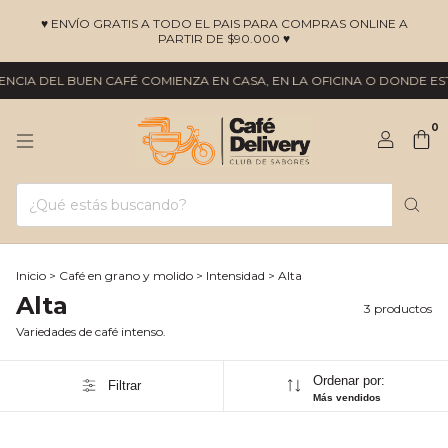
♥ ENVÍO GRATIS A TODO EL PAIS PARA COMPRAS ONLINE A
PARTIR DE $90.000 ♥
NCIA DEL BUEN CAFÉ COMIENZA EN CASA, EN LA OFICINA O DONDE EST
0
Inicio
>
Café en grano y molido
>
Intensidad
>
Alta
Alta
3 productos
Variedades de café intenso.
Ordenar por:
Filtrar
Más vendidos